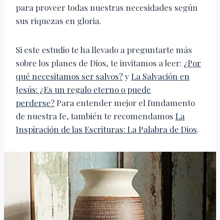
para proveer todas nuestras necesidades según
sus riquezas en gloria.
Si este estudio te ha llevado a preguntarte más
sobre los planes de Dios, te invitamos a leer:
¿Por
qué necesitamos ser salvos?
y
La Salvación en
Jesús: ¿Es un regalo eterno o puede
perderse?
Para entender mejor el fundamento
de nuestra fe, también te recomendamos
La
Inspiración de las Escrituras: La Palabra de Dios
.