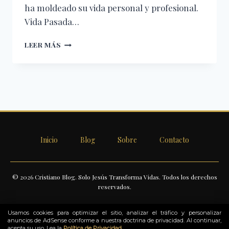
ha moldeado su vida personal y profesional.
Vida Pasada…
CHRIS
LEER MÁS
PRATT:
SU
CAMINO
DE
FE
Y
TESTIMONIO
CRISTIANO
Inicio
Blog
Sobre
Contacto
© 2026 Cristiano Blog. Solo Jesús Transforma Vidas. Todos los derechos
reservados.
Usamos cookies para optimizar el sitio, analizar el tráfico y personalizar
anuncios de AdSense conforme a nuestra doctrina de privacidad. Al continuar,
acepta su uso. Lea la
Política de Privacidad
.