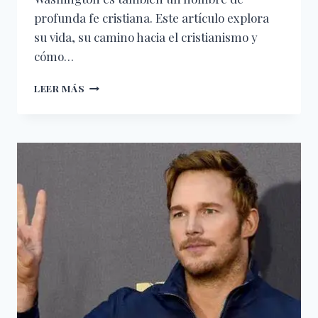
profunda fe cristiana. Este artículo explora
su vida, su camino hacia el cristianismo y
cómo…
DENZEL
LEER MÁS
WASHINGTON:
UNA
FE
PROFUNDA
EN
EL
CORAZÓN
DE
HOLLYWOOD