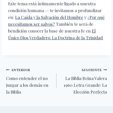
Este tema está íntimamente ligado a nuestra
condición humana — te invitamos a profundizar
en:
La Caída y la Salvación del Hombre
y
¿Por qué
necesitamos ser salvos?
También te será de
bendición conocer la base de nuestra fe en
El
Único Dios Verdadero: La Doctrina de la Trinidad
.
Navegación
ANTERIOR
SIGUIENTE
Como entender el no
La Biblia Reina Valera
de
juzgar a los demás en
1960 Letra Grande: La
entradas
la Biblia
Elección Perfecta