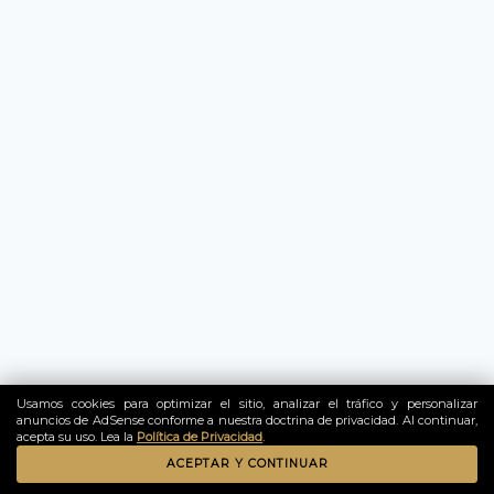
Usamos cookies para optimizar el sitio, analizar el tráfico y personalizar
anuncios de AdSense conforme a nuestra doctrina de privacidad. Al continuar,
acepta su uso. Lea la
Política de Privacidad
.
ACEPTAR Y CONTINUAR