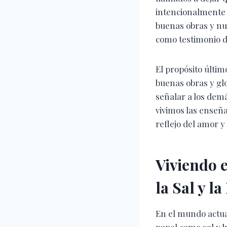
intencionalmente u
buenas obras y nue
como testimonio d
El propósito últim
buenas obras y glo
señalar a los demá
vivimos las enseñ
reflejo del amor y
Viviendo e
la Sal y la
En el mundo actual
papel como
sal y l