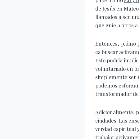
de Jesús en Mateo
llamados a ser una
que guíe a otros a 
Entonces, ¿cómo p
es buscar activam
Esto podría implic
voluntariado en o
simplemente ser u
podemos esforzarn
transformador del
Adicionalmente, p
ciudades. Las ens
verdad espiritual 
trabajar activamen