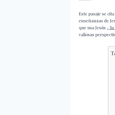
Este pasaje se cit
enseñanzas de Jes
que usa Jesús
– la
valiosas perspect
T