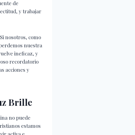
uente de
rectitud, y trabajar
 Si nosotros, como
, perdemos nuestra
uelve ineficaz, y
roso recordatorio
as acciones y
z Brille
lina no puede
cristianos estamos
vir activa e