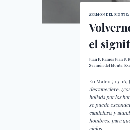
SERMÓN DEL MONTE: 
Volverno
el signi
Juan P. Ramos
Juan P.
Sermón del Monte: Expl
En Mateo 5:13-16, J
desvaneciere, ¿con
hollada por los ho
se puede esconder.
candelero, y alumb
hombres, para que 
cielos.