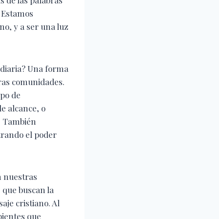
. Estamos
no, y a ser una luz
 diaria? Una forma
tras comunidades.
ipo de
e alcance, o
a. También
trando el poder
n nuestras
 que buscan la
aje cristiano. Al
bientes que