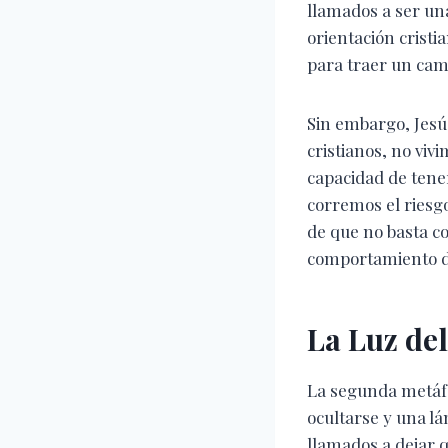
llamados a ser una
orientación cristia
para traer un camb
Sin embargo, Jesús
cristianos, no vi
capacidad de tener
corremos el riesgo
de que no basta c
comportamiento de
La Luz de
La segunda metáfo
ocultarse y una lá
llamados a dejar qu