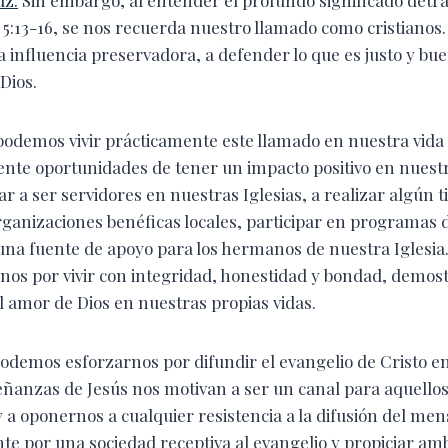
 5:13-16, se nos recuerda nuestro llamado como cristianos
 influencia preservadora, a defender lo que es justo y bue
Dios.
odemos vivir prácticamente este llamado en nuestra vida
ente oportunidades de tener un impacto positivo en nues
ar a ser servidores en nuestras Iglesias, a realizar algún t
rganizaciones benéficas locales, participar en programas d
na fuente de apoyo para los hermanos de nuestra Iglesi
os por vivir con integridad, honestidad y bondad, demos
 amor de Dios en nuestras propias vidas.
odemos esforzarnos por difundir el evangelio de Cristo e
eñanzas de Jesús nos motivan a ser un canal para aquellos
y a oponernos a cualquier resistencia a la difusión del mens
te por una sociedad receptiva al evangelio y propiciar am