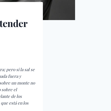
ntender
ra; pero si la sal se
hada fuera y
a sobre un monte no
 sobre el
lante de los
que está en los