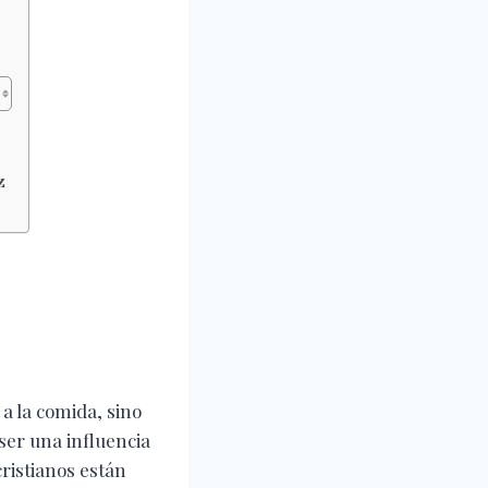
z
 a la comida, sino
ser una influencia
cristianos están