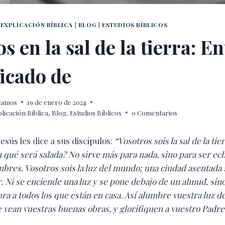
EXPLICACIÓN BÍBLICA
|
BLOG
|
ESTUDIOS BÍBLICOS
s en la sal de la tierra: E
ficado de
 Ramos
19 de enero de 2024
icación Bíblica
,
Blog
,
Estudios Bíblicos
0 Comentarios
esús les dice a sus discípulos:
“Vosotros sois la sal de la tier
 qué será salada? No sirve más para nada, sino para ser ec
mbres. Vosotros sois la luz del mundo; una ciudad asentad
 Ni se enciende una luz y se pone debajo de un almud, sino
ra a todos los que están en casa. Así alumbre vuestra luz de
vean vuestras buenas obras, y glorifiquen a vuestro Padre 