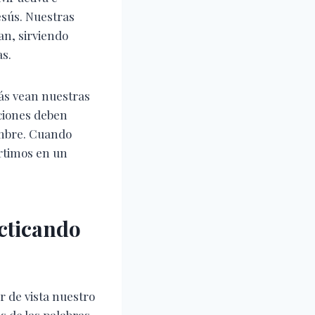
esús. Nuestras
an, sirviendo
s.
más vean nuestras
cciones deben
nombre. Cuando
ertimos en un
acticando
r de vista nuestro
s de las palabras