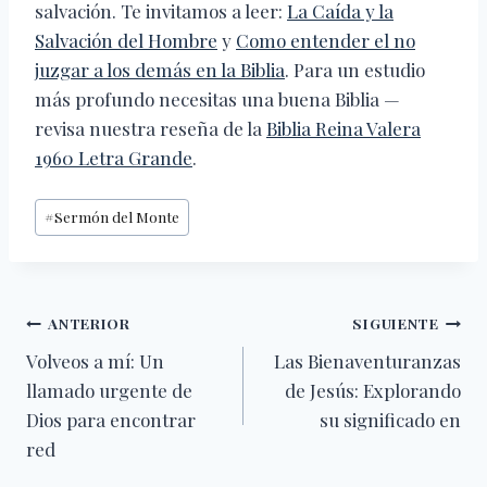
salvación. Te invitamos a leer:
La Caída y la
Salvación del Hombre
y
Como entender el no
juzgar a los demás en la Biblia
. Para un estudio
más profundo necesitas una buena Biblia —
revisa nuestra reseña de la
Biblia Reina Valera
1960 Letra Grande
.
Etiquetas
#
Sermón del Monte
de
la
entrada:
Navegación
ANTERIOR
SIGUIENTE
Volveos a mí: Un
Las Bienaventuranzas
de
llamado urgente de
de Jesús: Explorando
entradas
Dios para encontrar
su significado en
red