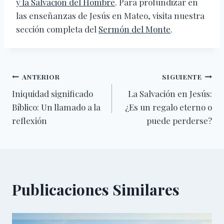
y la Salvación del Hombre
. Para profundizar en
las enseñanzas de Jesús en Mateo, visita nuestra
sección completa del
Sermón del Monte
.
Navegación
ANTERIOR
SIGUIENTE
Iniquidad significado
La Salvación en Jesús:
de
Bíblico: Un llamado a la
¿Es un regalo eterno o
entradas
reflexión
puede perderse?
Publicaciones Similares