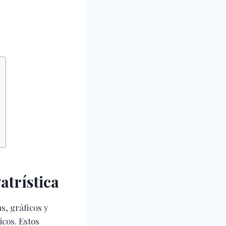
atrística
s, gráficos y
icos. Estos