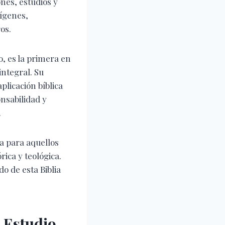
ones, estudios y
rígenes,
os.
o, es la primera en
integral. Su
licación bíblica
onsabilidad y
.
a para aquellos
rica y teológica.
o de esta Biblia
 Estudio