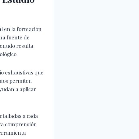
al en la formación
una fuente de
menudo resulta
ológico.
dio exhaustivas que
s nos permiten
yudan a aplicar
etalladas a cada
stra comprensión
herramienta