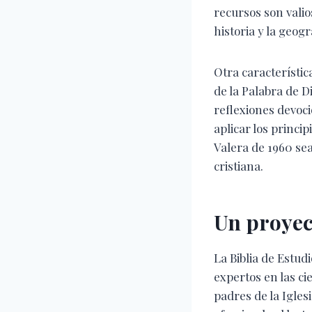
recursos son vali
historia y la geogra
Otra característic
de la Palabra de 
reflexiones devoci
aplicar los princip
Valera de 1960 sea
cristiana.
Un proyec
La Biblia de Estud
expertos en las cien
padres de la Igles