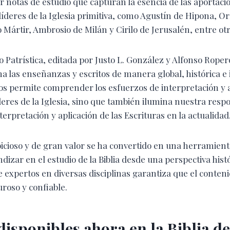
or notas de estudio que capturan la esencia de las aportaci
 líderes de la Iglesia primitiva, como Agustín de Hipona, O
o Mártir, Ambrosio de Milán y Cirilo de Jerusalén, entre otr
io Patrística, editada por Justo L. González y Alfonso Roper
a las enseñanzas y escritos de manera global, histórica e 
os permite comprender los esfuerzos de interpretación y ap
deres de la Iglesia, sino que también ilumina nuestra resp
terpretación y aplicación de las Escrituras en la actualidad
icioso y de gran valor se ha convertido en una herramient
izar en el estudio de la Biblia desde una perspectiva histó
 expertos en diversas disciplinas garantiza que el contenid
uroso y confiable.
isponibles ahora en la Biblia de