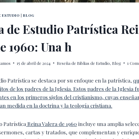
E ESTUDIO
|
BLOG
a de Estudio Patrística Re
de 1960: Una h
 Ramos
15 de abril de 2024
Reseña de Biblias de Estudio
,
Blog
1 Com
dio Patrística se destaca por su enfoque en la patrística,
qu
itos de los padres de la Iglesia. Estos padres de la Iglesia f
tes en los primeros siglos del cristianismo, cuyas enseñan
an medida en la doctrina y la teología cristiana.
o Patrística
Reina Valera de 1960
incluye una amplia selecc
 sermones, cartas y tratados, que complementan y enrique