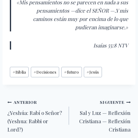
«Mis pensamientos no se parecen en nada a sus
pensamientos —dice el SEÑOR —.
Y mis
caminos están muy por encima de lo que
pudieran imaginarse.»
Isaías 55:8 NTV
Etiquetas
#
Biblia
#
Decisiones
#
futuro
#
Jesús
de
la
entrada:
Navegación
ANTERIOR
SIGUIENTE
¿Yeshúa: Rabí o Señor?
Sal y Luz — Reflexión
de
(Yeshua: Rabbi or
Cristiana — Reflexión
entradas
Lord?)
Cristiana