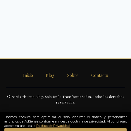
Inicio
Blog
Sobre
Contacto
© 2026 Cristiano Blog. Solo Jesús Transforma Vidas. Todos los derechos
reservados.
Usamos cookies para optimizar el sitio, analizar el tráfico y personalizar
anuncios de AdSense conforme a nuestra doctrina de privacidad. Al continuar,
acepta su uso. Lea la
Política de Privacidad
.
Como Afiliado de Amazon, obtengo ingresos por las compras que