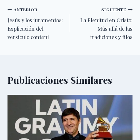
Navegación
ANTERIOR
SIGUIENTE
Jesús y los juramentos:
La Plenitud en Cristo:
de
Explicación del
Más allá de las
entradas
versículo conteni
tradiciones y filos
Publicaciones Similares