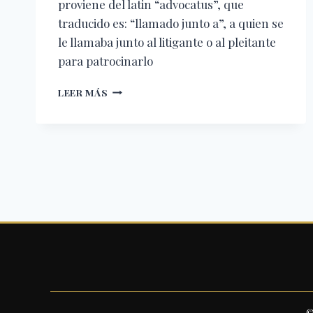
proviene del latin “advocatus”, que
traducido es: “llamado junto a”, a quien se
le llamaba junto al litigante o al pleitante
para patrocinarlo
EL
LEER MÁS
ABOGADO
EN
LA
HISTORIA
BÍBLICA
—
REFLEXIÓN
CRISTIANA
©