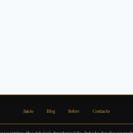
Inicio
Blog
Sobre
Contacto
 2026 Cristiano Blog. Solo Jesús Transforma Vidas. Todos los derechos reservado