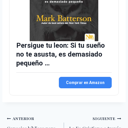
Persigue tu leon: Si tu sueño
no te asusta, es demasiado
pequeño …
Comprar en Amazon
Navegación
ANTERIOR
SIGUIENTE