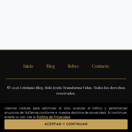
Inicio
Blog
Sobre
Contacto
© 2026 Cristiano Blog. Solo Jesús Transforma Vidas. Todos los derechos
reservados.
Usamos cookies para optimizar el sitio, analizar el tráfico y personalizar
anuncios de AdSense conforme a nuestra doctrina de privacidad. Al continuar,
acepta su uso. Lea la
Política de Privacidad
.
Como Afiliado de Amazon, obtengo ingresos por las compras que
ACEPTAR Y CONTINUAR
califican.