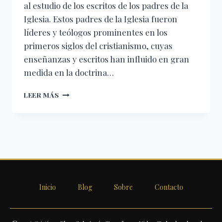
al estudio de los escritos de los padres de la
Iglesia. Estos padres de la Iglesia fueron
líderes y teólogos prominentes en los
primeros siglos del cristianismo, cuyas
enseñanzas y escritos han influido en gran
medida en la doctrina…
LA
LEER MÁS
BIBLIA
DE
ESTUDIO
PATRÍSTICA
REINA
VALERA
DE
1960:
UNA
Inicio
Blog
Sobre
Contacto
H