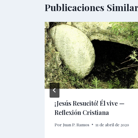
Publicaciones Simila
Juegos
¡Jesús Resucitó! Él vive —
a Ofensa
Reflexión Cristiana
Por
Juan P. Ramos
11 de abril de 2020
io de 2024