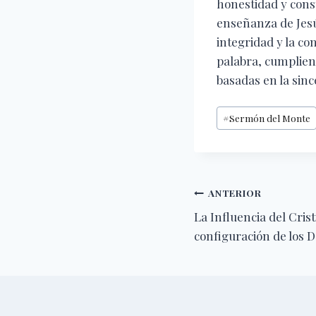
honestidad y cons
enseñanza de Jesú
integridad y la co
palabra, cumplien
basadas en la sinc
Etiquetas
#
Sermón del Monte
de
la
entrada:
Navegación
ANTERIOR
La Influencia del Cris
de
configuración de los
entradas