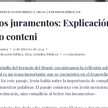
EXPLICACIÓN BÍBLICA
|
BLOG
|
ESTUDIOS BÍBLICOS
los juramentos: Explicació
o conteni
 Ramos
12 de febrero de 2024
icación Bíblica
,
Blog
,
Estudios Bíblicos
0 Comentarios
estudio del Sermón del Monte encontramos la reflexión sobr
al es un tema importante que se encuentra en el Evangel
En este pasaje, Jesús habla sobre la importancia de cumpl
 nuestras palabras. El pasaje comienza con Jesús mencio
perjurarás, sino cumplirás al Señor tus juramentos».
esta ley fue dada a los antiguos, pero Él viene a dar un nu