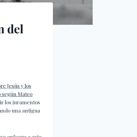
n del
e Jesús y los
io según Mateo
ir los juramentos
nando una antigua
evo enfoque a esta