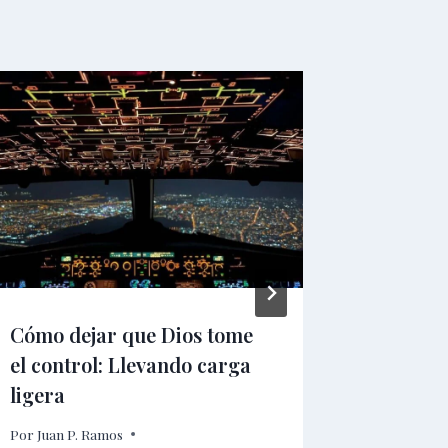
Cómo dejar que Dios tome
Del mal
el control: Llevando carga
Inspira
ligera
20
Por
Juan P. Ramos
Por
Juan P