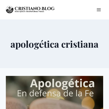
Saltar
al
contenido
apologética cristiana