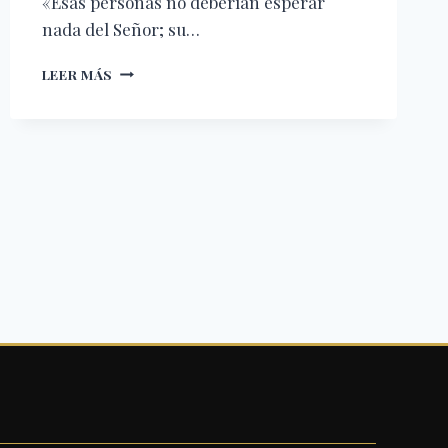
«Esas personas no deberían esperar
nada del Señor; su…
DECISIONES
LEER MÁS
CRISTIANAS
—
REFLEXIÓN
CRISTIANA