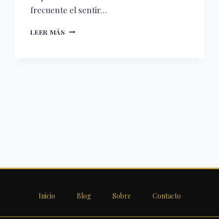
frecuente el sentir…
SAL
LEER MÁS
Y
LUZ
—
REFLEXIÓN
CRISTIANA
—
REFLEXIÓN
CRISTIANA
Inicio
Blog
Sobre
Contacto